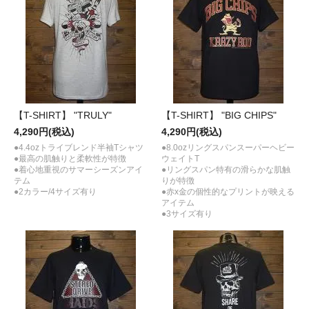
【T-SHIRT】 "TRULY"
【T-SHIRT】 "BIG CHIPS"
4,290円(税込)
4,290円(税込)
●4.4ozトライブレンド半袖Tシャツ
●8.0ozリングスパンスーパーヘビー
●最高の肌触りと柔軟性が特徴
ウェイトT
●着心地重視のサマーシーズンアイ
●リングスパン特有の滑らかな肌触
テム
りが特徴
●2カラー/4サイズ有り
●赤x金の個性的なプリントが映える
アイテム
●3サイズ有り