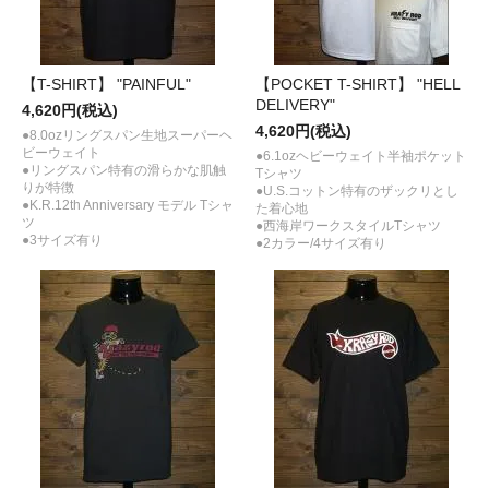
【T-SHIRT】 "PAINFUL"
【POCKET T-SHIRT】 "HELL
DELIVERY"
4,620円(税込)
4,620円(税込)
●8.0ozリングスパン生地スーパーヘ
ビーウェイト
●6.1ozヘビーウェイト半袖ポケット
●リングスパン特有の滑らかな肌触
Tシャツ
りが特徴
●U.S.コットン特有のザックリとし
●K.R.12th Anniversary モデル Tシャ
た着心地
ツ
●西海岸ワークスタイルTシャツ
●3サイズ有り
●2カラー/4サイズ有り