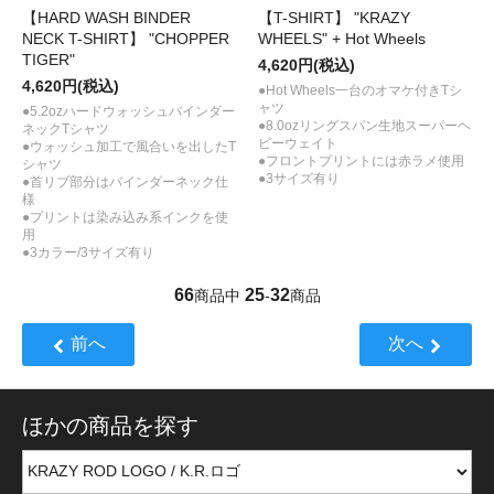
【HARD WASH BINDER
【T-SHIRT】 "KRAZY
NECK T-SHIRT】 "CHOPPER
WHEELS" + Hot Wheels
TIGER"
4,620円(税込)
4,620円(税込)
●Hot Wheels一台のオマケ付きTシ
ャツ
●5.2ozハードウォッシュバインダー
●8.0ozリングスパン生地スーパーヘ
ネックTシャツ
ビーウェイト
●ウォッシュ加工で風合いを出したT
●フロントプリントには赤ラメ使用
シャツ
●3サイズ有り
●首リブ部分はバインダーネック仕
様
●プリントは染み込み系インクを使
用
●3カラー/3サイズ有り
66
25
32
商品中
-
商品
前へ
次へ
ほかの商品を探す