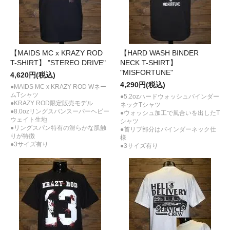
【MAIDS MC x KRAZY ROD
【HARD WASH BINDER
T-SHIRT】 "STEREO DRIVE"
NECK T-SHIRT】
"MISFORTUNE"
4,620円(税込)
4,290円(税込)
●MAIDS MC x KRAZY ROD Wネー
ムTシャツ
●5.2ozハードウォッシュバインダー
●KRAZY ROD限定販売モデル
ネックTシャツ
●8.0ozリングスパンスーパーヘビー
●ウォッシュ加工で風合いを出したT
ウェイト生地
シャツ
●リングスパン特有の滑らかな肌触
●首リブ部分はバインダーネック仕
りが特徴
様
●3サイズ有り
●3サイズ有り