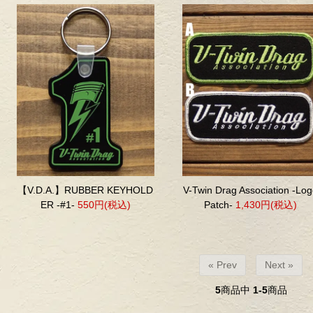
【V.D.A.】RUBBER KEYHOLD
V-Twin Drag Association -Lo
ER -#1-
550円(税込)
Patch-
1,430円(税込)
« Prev
Next »
5
商品中
1-5
商品