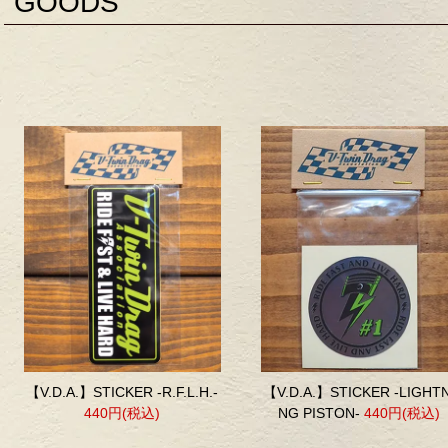
GOODS
【V.D.A.】STICKER -R.F.L.H.-
【V.D.A.】STICKER -LIGHTN
440円(税込)
NG PISTON-
440円(税込)