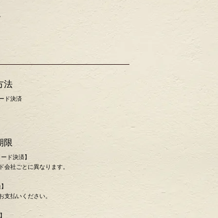
す。
方法
ード決済
y
期限
カード決済】
ード会社ごとに異なります。
換】
お支払いください。
y】