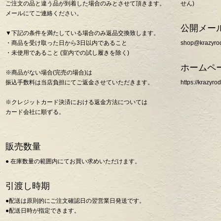
ご注文の品と違う品が到着した場合のみとさせて頂きます。
せん)
メールにてご連絡ください。
公開メー
▼下記の条件を満たしている場合のみ返品交換致します。
・商品を受け取った日から3日以内であること
shop@krazyrod
・未使用であること (室内での試し履きを除く)
ホームペ
※商品がない場合(完売の場合)は
振込手数料は当店負担にてご返金させていただきます。
https://krazyro
※クレジットカード決済における返金方法については
カード会社に順ずる。
販売数量
● 在庫数量の範囲内にてお買い求めいただけます。
引渡し時期
●配送は原則的にご注文確認日の翌営業日発送です。
●配送日時が指定できます。