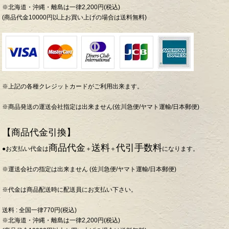
※北海道・沖縄・離島は一律2,200円(税込)
(商品代金10000円以上お買い上げの場合は送料無料)
※上記の各種クレジットカードがご利用出来ます。
※商品発送の運送会社指定は出来ません(佐川急便/ヤマト運輸/日本郵便)
【商品代金引換】
商品代金
送料
代引手数料
●お支払い代金は
＋
＋
になります。
※運送会社の指定は出来ません (佐川急便/ヤマト運輸/日本郵便)
※代金は商品配送時に配送員にお支払い下さい。
送料 : 全国一律770円(税込)
※北海道・沖縄・離島は一律2,200円(税込)