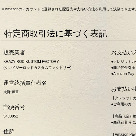
※Amazonのアカウントに登録された配送先や支払い方法を利用して決済できま
特定商取引法に基づく表記
販売業者
お支払い
KRAZY ROD KUSTOM FACTORY
●クレジットカ
(クレイジーロッドカスタムファクトリー)
●商品代金引換
●Amazon Pa
運営統括責任者名
お支払い
大野 輝章
【クレジット
●ご利用のカ
郵便番号
5430052
【商品代金引
●商品到着時に
住所
【Amazon Pa