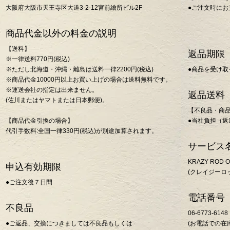
大阪府大阪市天王寺区大道3-2-12宮前繪所ビル2F
●ご注文時にお
商品代金以外の料金の説明
【送料】
返品期限
※一律送料770円(税込)
※ただし北海道・沖縄・離島は送料一律2200円(税込)
●商品を受け取
※商品代金10000円以上お買い上げの場合は送料無料です。
※運送会社の指定は出来ません。
返品送料
(佐川またはヤマトまたは日本郵便)。
【不良品・商
【商品代金引換の場合】
●当社負担（
代引手数料:全国一律330円(税込)が別途加算されます。
サービス
KRAZY ROD O
申込有効期限
(クレイジーロ
●ご注文後７日間
電話番号
不良品
06-6773-6148
●ご返品、交換につきましては不良品もしくは
(お電話での