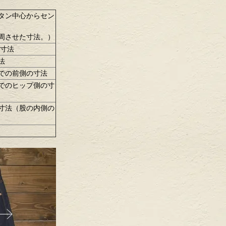
タン中心からセン
周させた寸法。）
の寸法
法
での前側の寸法
でのヒップ側の寸
寸法（股の内側の