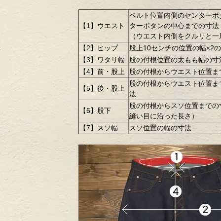
ベルト位置内側のセンターボ
【1】ウエスト
ターボタンの中心までの寸法
（ウエスト内側をクルリと一
【2】ヒップ
股上10センチの位置の幅×2
【3】ワタリ幅
股の付根位置の太もも幅の寸
【4】前・股上
股の付根からウエスト位置ま
股の付根からウエスト位置ま
【5】後・股上
法
股の付根からスソ位置までの
【6】股下
縫い目に沿った長さ）
【7】スソ幅
スソ位置の幅の寸法