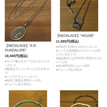
【NECKLACE】"HOUSE"
11,880円(税込)
【NECKLACE】"K.R.
●KRAZY RODロゴのネックレス
GUADALUPE"
●トップ上部両角からチェーンが付
いているタイプ
18,480円(税込)
●連結部分には"KRAZY ROD"ロゴチ
●マリア像がモチーフのシルバーネ
ャーム付
ックレス
●SILVER925/シルバー925
●裏側はプレイングハンズとK.R.ロ
●チェーン長さ45cm
ゴ
●トップとチェーンセット
●保管に最適な専用ケース付
●チェーン長さ45cm