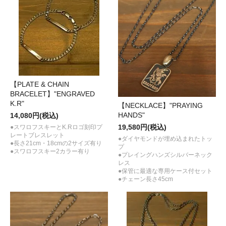
【PLATE & CHAIN
BRACELET】"ENGRAVED
K.R"
【NECKLACE】"PRAYING
HANDS"
14,080円(税込)
19,580円(税込)
●スワロフスキーとK.Rロゴ刻印プ
レートブレスレット
●ダイヤモンドが埋め込まれたトッ
●長さ21cm・18cmの2サイズ有り
プ
●スワロフスキー2カラー有り
●プレイングハンズシルバーネック
レス
●保管に最適な専用ケース付セット
●チェーン長さ45cm