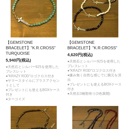
【GEMSTONE
【GEMSTONE
BRACELET】"K.R.CROSS"
BRACELET】"K.R.CROSS"
TURQUOISE
4,620円(税込)
5,940円(税込)
●天然石とシルバー925を使用した
ブレスレット
●天然石とシルバー925を使用した
●"KRAZY ROD"ロゴクロス付き
ブレスレット
●嫌み無く自然な感じでに腕元を演
●"KRAZY ROD"ロゴクロス付き
出
●サマースタイルにプラスアクセン
●プレゼントにも使えるBOXケース
トとして
付き
●プレゼントにも使えるBOXケース
●天然石3種類有り(3色展開)
付き
●ターコイズ