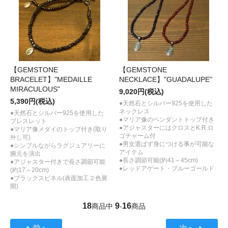
【GEMSTONE
【GEMSTONE
BRACELET】"MEDAILLE
NECKLACE】"GUADALUPE"
MIRACULOUS"
9,020円(税込)
5,390円(税込)
●天然石とシルバー925を使用した
ネックレス
●天然石とシルバー925を使用した
●マリア像のペンダントトップ付き
ブレスレット
●アジャスターにはクロスとK.R.ロ
●マリア像メダイのトップ付き(取り
ゴチャーム付
外し可)
●男女選ばず身につける事が可能な
●シンプルながらラグジュアリーに
アイテム
腕元を演出
●長さ調節可能(約41～45cm)
●アジャスター付きで長さ調節可能
●レッドアゲート・ブルーゴールド
(約17～20cm)
●ブラックスピネル(表面加工２色展
開)
18
9
16
商品中
-
商品