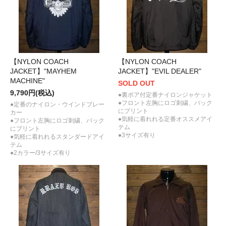
【NYLON COACH
【NYLON COACH
JACKET】"MAYHEM
JACKET】"EVIL DEALER"
MACHINE"
SOLD OUT
9,790円(税込)
●裏ボア付定番ナイロンジャケット
●フロント左胸にロゴ刺繍、バック
●定番のナイロン・ウインドブレー
にプリント
カー
●気軽に着れれる定番オススメアイ
●フロント左胸にロゴ刺繍、バック
テム
にプリント
●3サイズ有り
●気軽に着れれるスタンダードアイ
テム
●2カラー/3サイズ有り