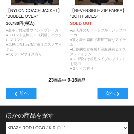
【NYLON COACH JACKET】
【REVERSIBLE ZIP PARKA】
"BUBBLE OVER"
"BOTH SIDES"
10,780円(税込)
SOLD OUT
●裏ボア付定番ウインドブレーカー
●超肉厚のリバーシブル・ジップパ
●フロント左胸にロゴ刺繍、バック
ーカ
にプリント
●裏と表の両面で着用可能なアイテ
●気軽に着れれる定番オススメアイ
ム
テム
●圧倒的な存在感と高級感有るオス
●2カラー/2サイズ有り
スメアイテム
●ロゴ部分は植毛タイプのプリント
を使用
●２サイズ有り
23
9
16
商品中
-
商品
前へ
次へ
ほかの商品を探す