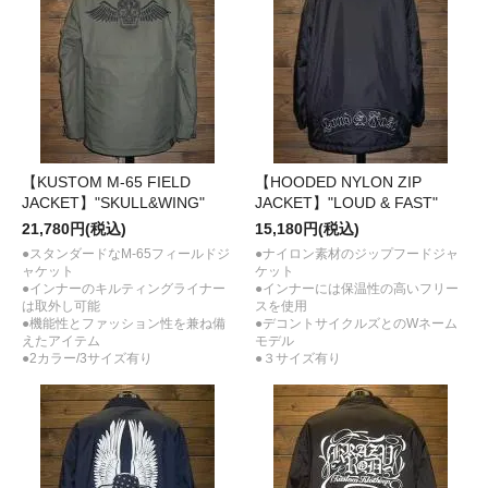
【KUSTOM M-65 FIELD
【HOODED NYLON ZIP
JACKET】"SKULL&WING"
JACKET】"LOUD & FAST"
21,780円(税込)
15,180円(税込)
●スタンダードなM-65フィールドジ
●ナイロン素材のジップフードジャ
ャケット
ケット
●インナーのキルティングライナー
●インナーには保温性の高いフリー
は取外し可能
スを使用
●機能性とファッション性を兼ね備
●デコントサイクルズとのWネーム
えたアイテム
モデル
●2カラー/3サイズ有り
●３サイズ有り