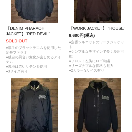
【DENIM PHARAOH
【WORK JACKET】 "HOUSE"
JACKET】"RED DEVIL"
8,690円(税込)
SOLD OUT
●定番シルエットのワークジャケッ
ト
●厚手のブラックデニムを使用した
●シンプルなデザインで長く愛用可
定番ファラオ
能
●独自の風合い変化が楽しめるアイ
●フロント左胸にロゴ刺繍
テム
●リーズナブルな価格も魅力
●裏地は赤いサテンを使用
●2カラー/2サイズ有り
●3サイズ有り