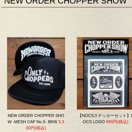
NEW ORDER CHOPPER SHOW
NEW ORDER CHOPPER SHO
【NOCSステッカーセット】
W -MESH CAP No.5- BKW
3,3
OCS LOGO
990円(税込)
00円(税込)