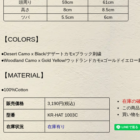
頭周り
59cm
61cm
高さ
8cm
8.5cm
ツバ
5.5cm
6cm
【COLORS】
●Desert Camo x Black/デザートカモxブラック刺繍
●Woodland Camo x Gold Yellow/ウッドランドカモxゴールドイエロ
【MATERIAL】
●100%Cotton
在庫の
販売価格
3,190円(税込)
この商品
買い物を
型番
KR-HAT 1003C
在庫状況
在庫有り