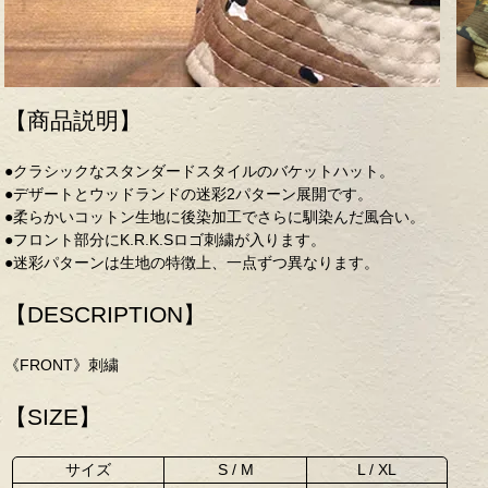
【商品説明】
●クラシックなスタンダードスタイルのバケットハット。
●デザートとウッドランドの迷彩2パターン展開です。
●柔らかいコットン生地に後染加工でさらに馴染んだ風合い。
●フロント部分にK.R.K.Sロゴ刺繍が入ります。
●迷彩パターンは生地の特徴上、一点ずつ異なります。
【DESCRIPTION】
《FRONT》刺繍
【SIZE】
サイズ
S / M
L / XL