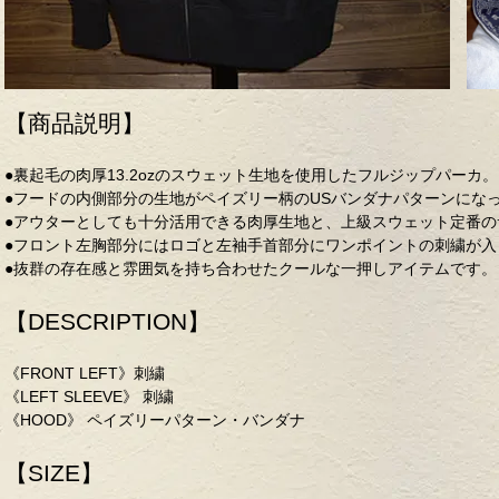
【商品説明】
●裏起毛の肉厚13.2ozのスウェット生地を使用したフルジップパーカ。
●フードの内側部分の生地がペイズリー柄のUSバンダナパターンにな
●アウターとしても十分活用できる肉厚生地と、上級スウェット定番の
●フロント左胸部分にはロゴと左袖手首部分にワンポイントの刺繍が入
●抜群の存在感と雰囲気を持ち合わせたクールな一押しアイテムです。
【DESCRIPTION】
《FRONT LEFT》刺繍
《LEFT SLEEVE》 刺繍
《HOOD》 ペイズリーパターン・バンダナ
【SIZE】