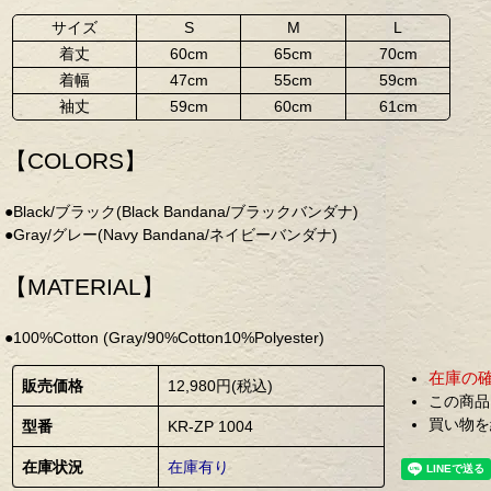
サイズ
S
M
L
着丈
60cm
65cm
70cm
着幅
47cm
55cm
59cm
袖丈
59cm
60cm
61cm
【COLORS】
●Black/ブラック(Black Bandana/ブラックバンダナ)
●Gray/グレー(Navy Bandana/ネイビーバンダナ)
【MATERIAL】
●100%Cotton (Gray/90%Cotton10%Polyester)
在庫の
販売価格
12,980円(税込)
この商品
買い物を
型番
KR-ZP 1004
在庫状況
在庫有り