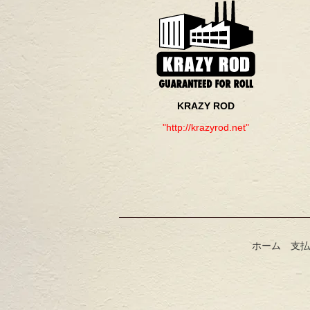
KRAZY ROD
"http://krazyrod.net"
ホーム
支払