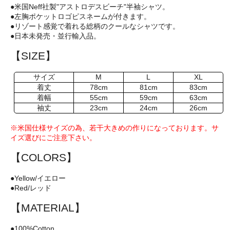
●米国Neff社製"アストロデスビーチ"半袖シャツ。
●左胸ポケットロゴピスネームが付きます。
●リゾート感覚で着れる総柄のクールなシャツです。
●日本未発売・並行輸入品。
【SIZE】
サイズ
M
L
XL
着丈
78cm
81cm
83cm
着幅
55cm
59cm
63cm
袖丈
23cm
24cm
26cm
※米国仕様サイズの為、若干大きめの作りになっております。サ
イズ選びにご注意下さい。
【COLORS】
●Yellow/イエロー
●Red/レッド
【MATERIAL】
●100%Cotton