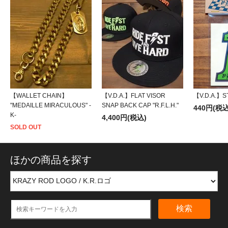
【WALLET CHAIN】
【V.D.A.】FLAT VISOR
【V.D.A.】ST
"MEDAILLE MIRACULOUS" -
SNAP BACK CAP "R.F.L.H."
440円(税込
K-
4,400円(税込)
SOLD OUT
ほかの商品を探す
検索