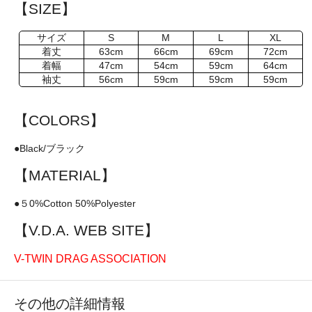
【SIZE】
サイズ
S
M
L
XL
着丈
63cm
66cm
69cm
72cm
着幅
47cm
54cm
59cm
64cm
袖丈
56cm
59cm
59cm
59cm
【COLORS】
●Black/ブラック
【MATERIAL】
●５0%Cotton 50%Polyester
【V.D.A. WEB SITE】
V-TWIN DRAG ASSOCIATION
その他の詳細情報