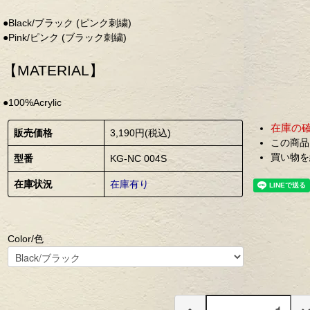
●Black/ブラック (ピンク刺繍)
●Pink/ピンク (ブラック刺繍)
【MATERIAL】
●100%Acrylic
在庫の
販売価格
3,190円(税込)
この商品
買い物を
型番
KG-NC 004S
在庫状況
在庫有り
Color/色