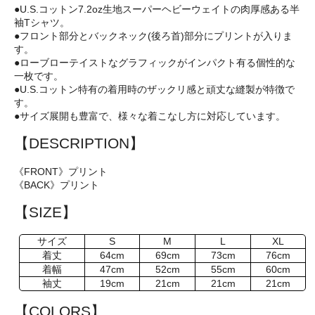
●U.S.コットン7.2oz生地スーパーヘビーウェイトの肉厚感ある半
袖Tシャツ。
●フロント部分とバックネック(後ろ首)部分にプリントが入りま
す。
●ローブローテイストなグラフィックがインパクト有る個性的な
一枚です。
●U.S.コットン特有の着用時のザックリ感と頑丈な縫製が特徴で
す。
●サイズ展開も豊富で、様々な着こなし方に対応しています。
【DESCRIPTION】
《FRONT》プリント
《BACK》プリント
【SIZE】
サイズ
S
M
L
XL
着丈
64cm
69cm
73cm
76cm
着幅
47cm
52cm
55cm
60cm
袖丈
19cm
21cm
21cm
21cm
【COLORS】