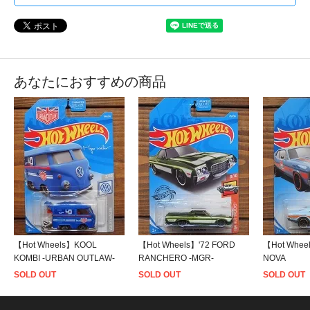
あなたにおすすめの商品
【Hot Wheels】KOOL
【Hot Wheels】'72 FORD
【Hot Whee
KOMBI -URBAN OUTLAW-
RANCHERO -MGR-
NOVA
SOLD OUT
SOLD OUT
SOLD OUT