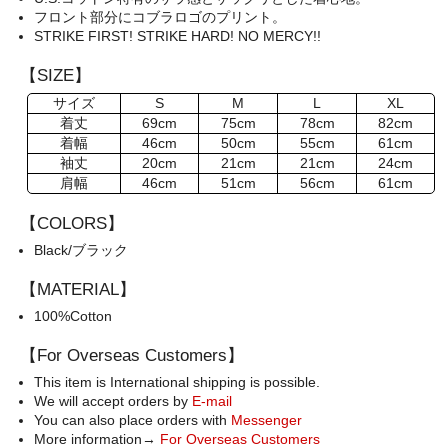
フロント部分にコブラロゴのプリント。
STRIKE FIRST! STRIKE HARD! NO MERCY!!
【SIZE】
サイズ
S
M
L
XL
着丈
69cm
75cm
78cm
82cm
着幅
46cm
50cm
55cm
61cm
袖丈
20cm
21cm
21cm
24cm
肩幅
46cm
51cm
56cm
61cm
【COLORS】
Black/ブラック
【MATERIAL】
100%Cotton
【For Overseas Customers】
This item is International shipping is possible.
We will accept orders by
E-mail
You can also place orders with
Messenger
More information→
For Overseas Customers