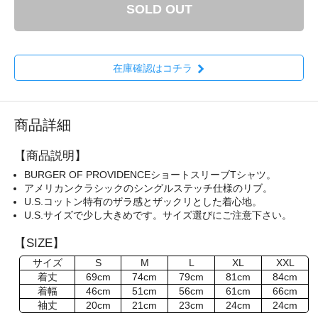
SOLD OUT
在庫確認はコチラ
商品詳細
【商品説明】
BURGER OF PROVIDENCEショートスリーブTシャツ。
アメリカンクラシックのシングルステッチ仕様のリブ。
U.S.コットン特有のザラ感とザックリとした着心地。
U.S.サイズで少し大きめです。サイズ選びにご注意下さい。
【SIZE】
サイズ
S
M
L
XL
XXL
着丈
69cm
74cm
79cm
81cm
84cm
着幅
46cm
51cm
56cm
61cm
66cm
袖丈
20cm
21cm
23cm
24cm
24cm