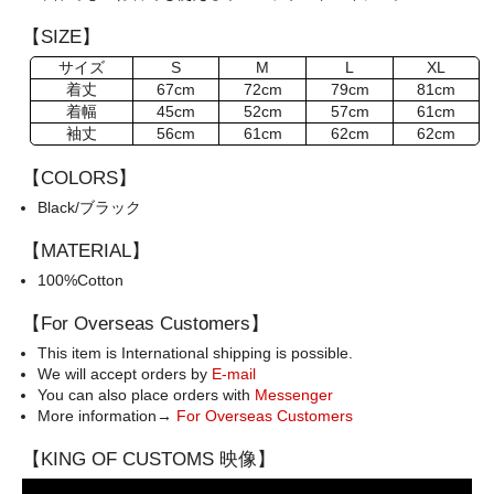
【SIZE】
サイズ
S
M
L
XL
着丈
67cm
72cm
79cm
81cm
着幅
45cm
52cm
57cm
61cm
袖丈
56cm
61cm
62cm
62cm
【COLORS】
Black/ブラック
【MATERIAL】
100%Cotton
【For Overseas Customers】
This item is International shipping is possible.
We will accept orders by
E-mail
You can also place orders with
Messenger
More information→
For Overseas Customers
【KING OF CUSTOMS 映像】