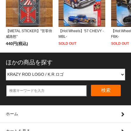
【METAL STICKER】"苦零侍
【Hot Wheels】'57 CHEVY -
【Hot Wheel
威路怒"
MBL-
FBK-
440円(税込)
SOLD OUT
SOLD OUT
ほかの商品を探す
検索
ホーム