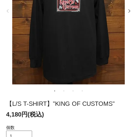
【L/S T-SHIRT】"KING OF CUSTOMS"
4,180円(税込)
個数