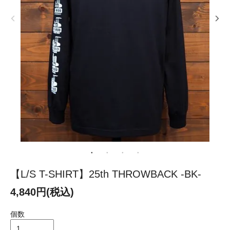
【L/S T-SHIRT】25th THROWBACK -BK-
4,840円(税込)
個数