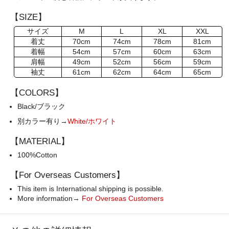
【SIZE】
サイズ
M
L
XL
XXL
着丈
70cm
74cm
78cm
81cm
着幅
54cm
57cm
60cm
63cm
肩幅
49cm
52cm
56cm
59cm
袖丈
61cm
62cm
64cm
65cm
【COLORS】
Black/ブラック
別カラー有り→
White/ホワイト
【MATERIAL】
100%Cotton
【For Overseas Customers】
This item is International shipping is possible.
More information→
For Overseas Customers