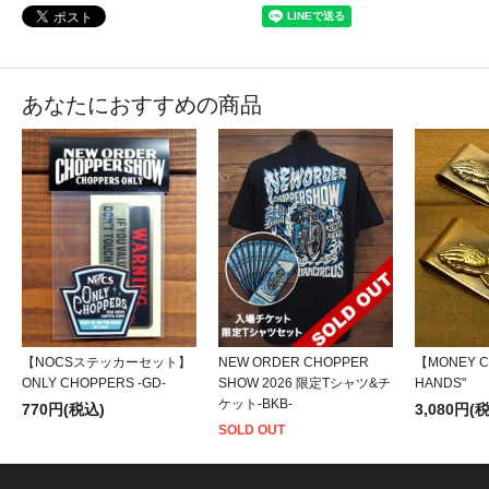
あなたにおすすめの商品
【NOCSステッカーセット】
NEW ORDER CHOPPER
【MONEY C
ONLY CHOPPERS -GD-
SHOW 2026 限定Tシャツ&チ
HANDS"
ケット-BKB-
770円(税込)
3,080円(
SOLD OUT