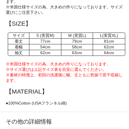
ます。
※米国仕様サイズの為、大きめの作りになっております。サイズ
選びにご注意下さい。
【SIZE】
サイズ
S (実質M)
M (実質L)
L(実質XL)
着丈
77cm
79cm
81cm
着幅
54cm
58cm
62cm
袖丈
62cm
63cm
64cm
※米国仕様サイズの為、大きめの作りになっております。
※サイズ選びは上記サイズ表を目安に選んでください。
※素材の特徴上、初回の洗濯後に幅、丈ともに乾燥で若干収縮し
ます。
【MATERIAL】
●100%Cotton (USAフランネル綿)
その他の詳細情報