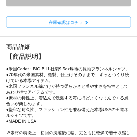
在庫確認はコチラ
商品詳細
【商品説明】
●米国Codet・BIG BILL社製9.5oz厚地の長袖フランネルシャツ。
●70年代の米国素材、縫製、仕上げそのままで、ずっとつくり続
けている本場アイテム。
●米国フランネル綿だけが持つ柔らかさと着やすさを特性として
あわせ持つアイテムです。
●素材の特性上、着込んで洗濯する毎にほどよくなじんでくる風
合いが楽しめます。
●堅牢な耐久性、ファッション性を兼ね備えた本場USAの王道ネ
ルシャツです。
●MADE IN USA
※素材の特徴上、初回の洗濯後に幅、丈ともに乾燥で若干収縮し