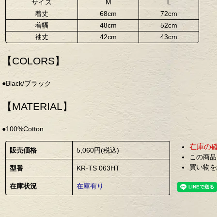
サイズ
M
L
着丈
68cm
72cm
着幅
48cm
52cm
袖丈
42cm
43cm
【COLORS】
●Black/ブラック
【MATERIAL】
●100%Cotton
在庫の
販売価格
5,060円(税込)
この商品
買い物を
型番
KR-TS 063HT
在庫状況
在庫有り