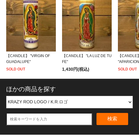
【CANDLE】 "VIRGIN OF
【CANDLE】 "LA LUZ DE TU
【CANDLE
GUADALUPE"
FE"
"APARICIO
1,430円(税込)
SOLD OUT
SOLD OUT
ほかの商品を探す
検索