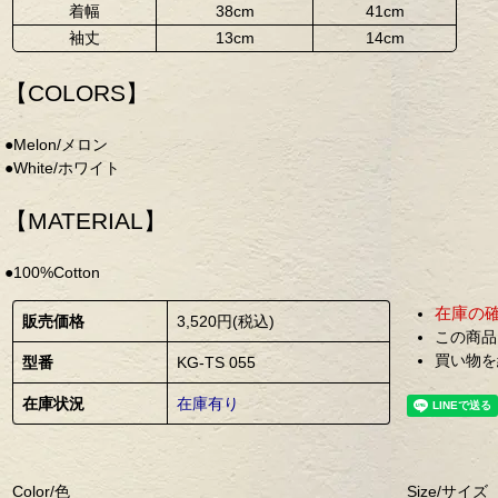
着幅
38cm
41cm
袖丈
13cm
14cm
【COLORS】
●Melon/メロン
●White/ホワイト
【MATERIAL】
●100%Cotton
在庫の
販売価格
3,520円(税込)
この商品
買い物を
型番
KG-TS 055
在庫状況
在庫有り
Color/色
Size/サイズ