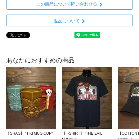
この商品について問い合わせる
返品について
あなたにおすすめの商品
【SHAG】 "TIKI MUG CUP"
【T-SHIRT】 "THE EVIL
【COTTON 