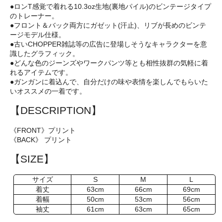
●ロンT感覚で着れる10.3oz生地(裏地パイル)のビンテージタイプ
のトレーナー。
●フロント＆バック両方にガゼット(汗止)、リブが長めのビンテ
ージモデル仕様。
●古いCHOPPER雑誌等の広告に登場しそうなキャラクターを意
識したグラフィック。
●どんな色のジーンズやワークパンツ等とも相性抜群の気軽に着
れるアイテムです。
●ガンガンに着込んで、自分だけの味や表情を楽しんでもらいた
いオススメの一着です。
【DESCRIPTION】
《FRONT》プリント
《BACK》 プリント
【SIZE】
サイズ
S
M
L
着丈
63cm
66cm
69cm
着幅
50cm
53cm
56cm
袖丈
61cm
63cm
65cm