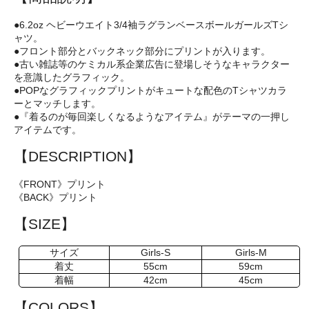
●6.2oz ヘビーウエイト3/4袖ラグランベースボールガールズTシ
ャツ。
●フロント部分とバックネック部分にプリントが入ります。
●古い雑誌等のケミカル系企業広告に登場しそうなキャラクター
を意識したグラフィック。
●POPなグラフィックプリントがキュートな配色のTシャツカラ
ーとマッチします。
●『着るのが毎回楽しくなるようなアイテム』がテーマの一押し
アイテムです。
【DESCRIPTION】
《FRONT》プリント
《BACK》プリント
【SIZE】
サイズ
Girls-S
Girls-M
着丈
55cm
59cm
着幅
42cm
45cm
【COLORS】