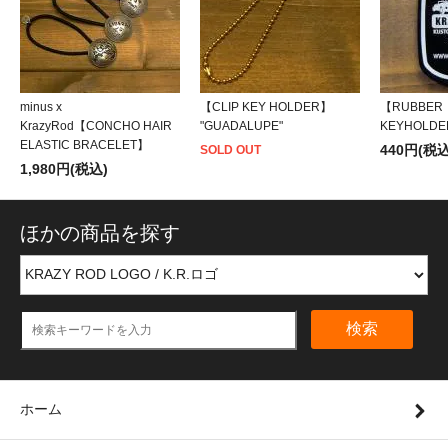
minus x
【CLIP KEY HOLDER】
【RUBBER
KrazyRod【CONCHO HAIR
"GUADALUPE"
KEYHOLDE
ELASTIC BRACELET】
440円(税込
SOLD OUT
1,980円(税込)
ほかの商品を探す
検索
ホーム