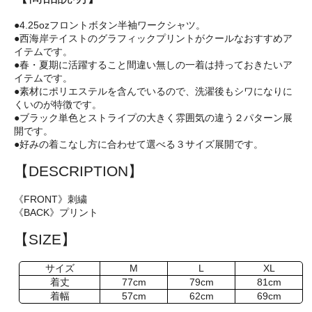
●4.25ozフロントボタン半袖ワークシャツ。
●西海岸テイストのグラフィックプリントがクールなおすすめア
イテムです。
●春・夏期に活躍すること間違い無しの一着は持っておきたいア
イテムです。
●素材にポリエステルを含んでいるので、洗濯後もシワになりに
くいのが特徴です。
●ブラック単色とストライプの大きく雰囲気の違う２パターン展
開です。
●好みの着こなし方に合わせて選べる３サイズ展開です。
【DESCRIPTION】
《FRONT》刺繍
《BACK》プリント
【SIZE】
サイズ
M
L
XL
着丈
77cm
79cm
81cm
着幅
57cm
62cm
69cm