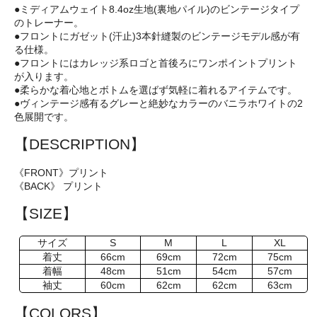
●ミディアムウェイト8.4oz生地(裏地パイル)のビンテージタイプ
のトレーナー。
●フロントにガゼット(汗止)3本針縫製のビンテージモデル感が有
る仕様。
●フロントにはカレッジ系ロゴと首後ろにワンポイントプリント
が入ります。
●柔らかな着心地とボトムを選ばず気軽に着れるアイテムです。
●ヴィンテージ感有るグレーと絶妙なカラーのバニラホワイトの2
色展開です。
【DESCRIPTION】
《FRONT》プリント
《BACK》 プリント
【SIZE】
サイズ
S
M
L
XL
着丈
66cm
69cm
72cm
75cm
着幅
48cm
51cm
54cm
57cm
袖丈
60cm
62cm
62cm
63cm
【COLORS】