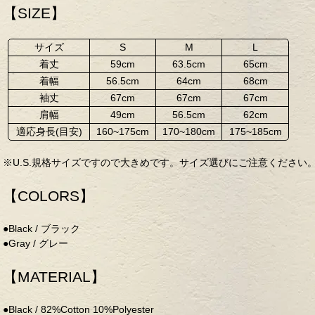
【SIZE】
サイズ
S
M
L
着丈
59cm
63.5cm
65cm
着幅
56.5cm
64cm
68cm
袖丈
67cm
67cm
67cm
肩幅
49cm
56.5cm
62cm
適応身長(目安)
160~175cm
170~180cm
175~185cm
※U.S.規格サイズですので大きめです。サイズ選びにご注意ください
【COLORS】
●Black / ブラック
●Gray / グレー
【MATERIAL】
●Black / 82%Cotton 10%Polyester