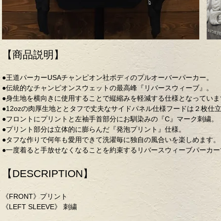
【商品説明】
●王道パーカーUSAチャンピオン社ボディのプルオーバーパーカー。
●伝統的なチャンピオンスウェットの最高峰『リバースウィーブ』。
●身生地を横向きに使用することで縦縮みを軽減する仕様となっていま
●12ozの肉厚生地ととタフで丈夫なサイドパネル仕様フードは２枚仕
●フロントにプリントと左袖手首部分にお馴染みの『C』マーク刺繍。
●プリント部分は立体的に膨らんだ『発泡プリント』仕様。
●タフな作りで何年も愛用できて洗濯毎に独自の風合いを楽しめます。
●一度着ると手放せなくなることを約束するリバースウィーブパーカー
【DESCRIPTION】
《FRONT》プリント
《LEFT SLEEVE》 刺繍