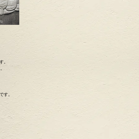
す。
立。
です。