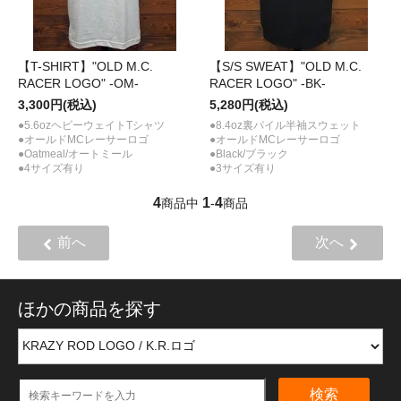
【T-SHIRT】"OLD M.C.
【S/S SWEAT】"OLD M.C.
RACER LOGO" -OM-
RACER LOGO" -BK-
3,300円(税込)
5,280円(税込)
●5.6ozヘビーウェイトTシャツ
●8.4oz裏パイル半袖スウェット
●オールドMCレーサーロゴ
●オールドMCレーサーロゴ
●Oatmeal/オートミール
●Black/ブラック
●4サイズ有り
●3サイズ有り
4
1
4
商品中
-
商品
前へ
次へ
ほかの商品を探す
検索