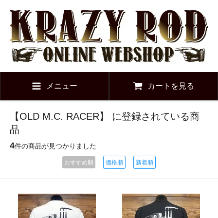
メニュー
カートを見る
【OLD M.C. RACER】 に登録されている商
品
4
件の商品が見つかりました
おすすめ順
価格順
新着順