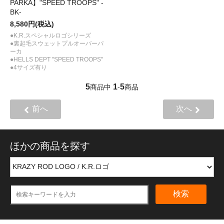
PARKA】"SPEED TROOPS" -
BK-
8,580円(税込)
●K.R.スペシャルロゴシリーズ
●裏起毛スウェットプルオーバーパ
ーカ
●HELLS DEPT "SPEED TROOPS"
●4サイズ有り
5
1
5
商品中
-
商品
前へ
次へ
ほかの商品を探す
検索