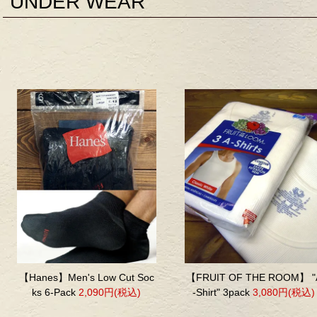
UNDER WEAR
【Hanes】Men's Low Cut Soc
【FRUIT OF THE ROOM】 "
ks 6-Pack
2,090円(税込)
-Shirt" 3pack
3,080円(税込)