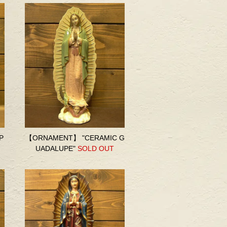
P
【ORNAMENT】 "CERAMIC G
UADALUPE"
SOLD OUT