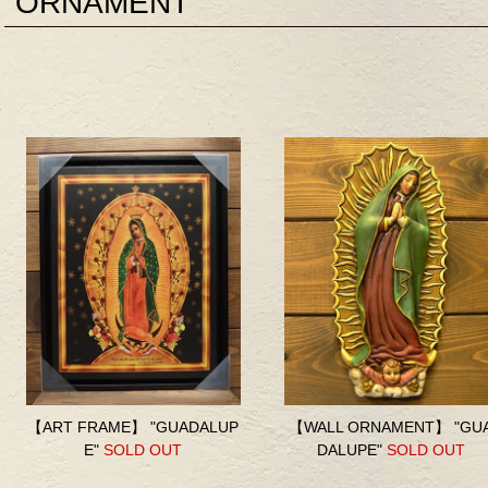
ORNAMENT
【ART FRAME】 "GUADALUP
【WALL ORNAMENT】 "GU
E"
SOLD OUT
DALUPE"
SOLD OUT