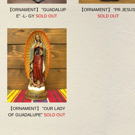
【ORNAMENT】 "GUADALUP
【ORNAMENT】 "PR JESUS
E" -L- GY
SOLD OUT
SOLD OUT
【ORNAMENT】 "OUR LADY
OF GUADALUPE"
SOLD OUT