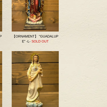
P
【ORNAMENT】 "GUADALUP
E" -L-
SOLD OUT