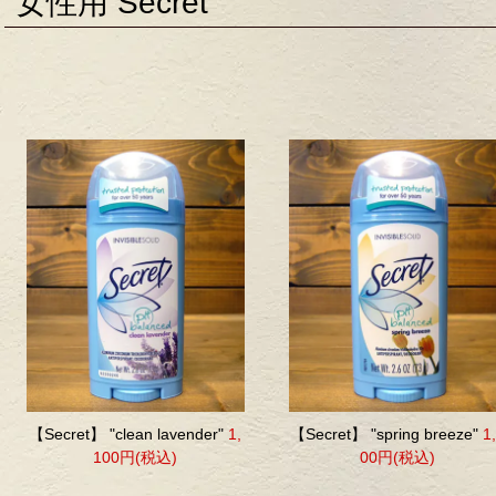
女性用 Secret
【Secret】 "clean lavender"
1,
【Secret】 "spring breeze"
1
100円(税込)
00円(税込)