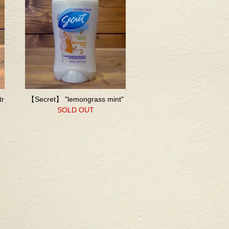
tr
【Secret】 "lemongrass mint"
SOLD OUT