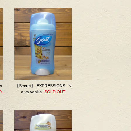
s
【Secret】-EXPRESSIONS- "v
O
a va vanilla"
SOLD OUT