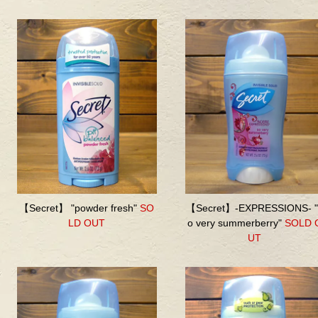
【Secret】 "powder fresh"
SO
【Secret】-EXPRESSIONS- "
LD OUT
o very summerberry"
SOLD 
UT