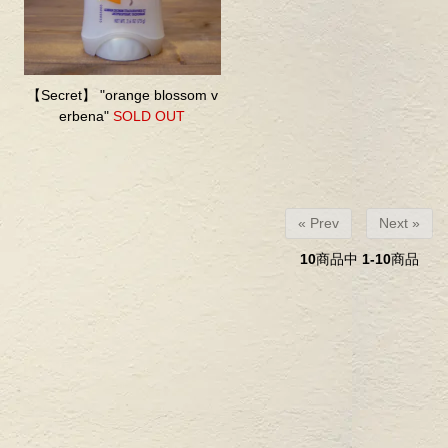
【Secret】 "orange blossom v
erbena"
SOLD OUT
« Prev
Next »
10
商品中
1-10
商品