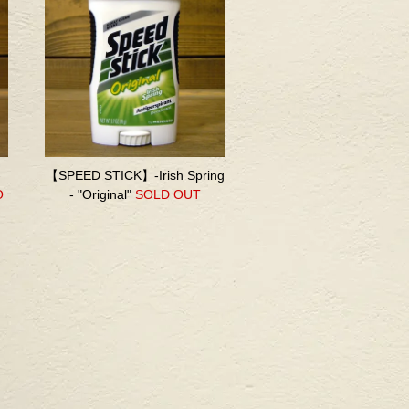
-
【SPEED STICK】-Irish Spring
O
- "Original"
SOLD OUT