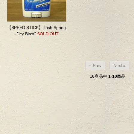
【SPEED STICK】-Irish Spring
- "Icy Blast"
SOLD OUT
« Prev
Next »
10
商品中
1-10
商品