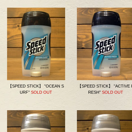
【SPEED STICK】 "OCEAN S
【SPEED STICK】 "ACTIVE 
URF"
SOLD OUT
RESH"
SOLD OUT