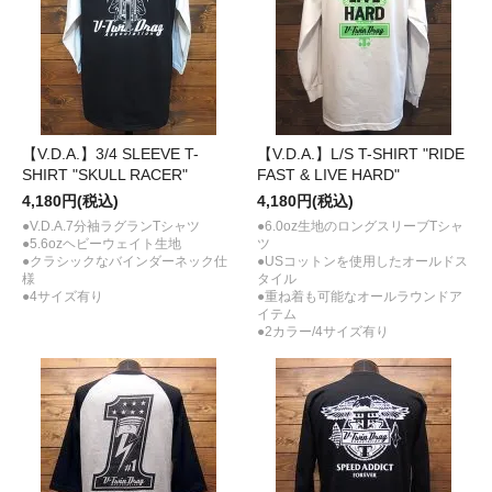
【V.D.A.】3/4 SLEEVE T-
【V.D.A.】L/S T-SHIRT "RIDE
SHIRT "SKULL RACER"
FAST & LIVE HARD"
4,180円(税込)
4,180円(税込)
●V.D.A.7分袖ラグランTシャツ
●6.0oz生地のロングスリーブTシャ
●5.6ozヘビーウェイト生地
ツ
●クラシックなバインダーネック仕
●USコットンを使用したオールドス
様
タイル
●4サイズ有り
●重ね着も可能なオールラウンドア
イテム
●2カラー/4サイズ有り