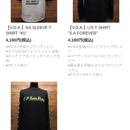
【V.D.A.】3/4 SLEEVE T-
【V.D.A.】L/S T-SHIRT
SHIRT "#1"
"S.A.FOREVER"
4,180円(税込)
4,180円(税込)
●V.D.A.7分袖ラグランTシャツ
●5.6oz生地のロングスリーブTシャ
●タフな6.0ozヘビーウェイト生地
ツ
●ネックリブはバインダーネック仕
●バーアンドシールド&ドラッグツ
様
リー
●3サイズ有り
●重ね着も可能なオールラウンドア
イテム
●2カラー/4サイズ有り