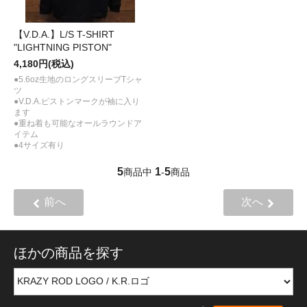
【V.D.A.】L/S T-SHIRT
"LIGHTNING PISTON"
4,180円(税込)
●5.6oz生地のロングスリーブTシャ
ツ
●V.D.A.ピストンマークが袖に入り
ます
●重ね着も可能なオールラウンドア
イテム
●4サイズ有り
5
1
5
商品中
-
商品
前へ
次へ
ほかの商品を探す