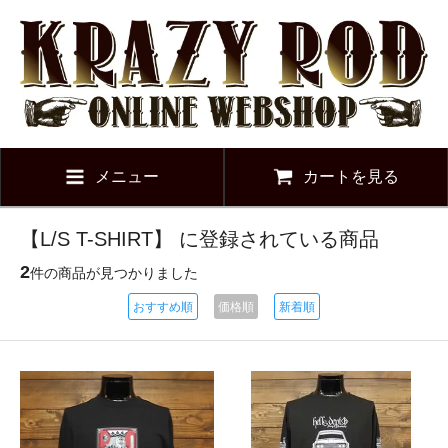
メニュー
カートを見る
【L/S T-SHIRT】 に登録されている商品
2
件の商品が見つかりました
おすすめ順
価格順
新着順