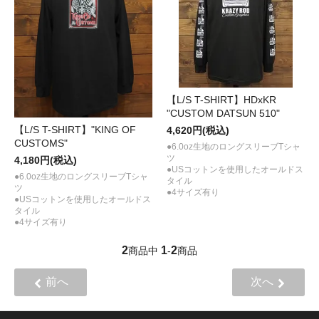
【L/S T-SHIRT】HDxKR
"CUSTOM DATSUN 510"
【L/S T-SHIRT】"KING OF
4,620円(税込)
CUSTOMS"
●6.0oz生地のロングスリーブTシャ
ツ
4,180円(税込)
●USコットンを使用したオールドス
●6.0oz生地のロングスリーブTシャ
タイル
ツ
●4サイズ有り
●USコットンを使用したオールドス
タイル
●4サイズ有り
2
1
2
商品中
-
商品
前へ
次へ