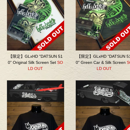
【限定】GLxHD "DATSUN 51
【限定】GLxHD "DATSUN 5
0" Original Silk Screen Set
SO
0" Green Car & Silk Screen
S
LD OUT
LD OUT