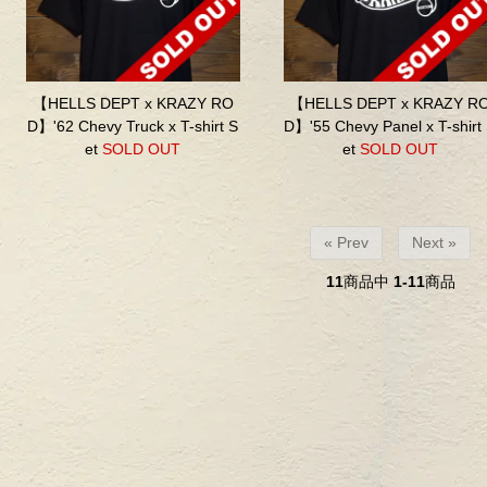
【HELLS DEPT x KRAZY RO
【HELLS DEPT x KRAZY R
D】'62 Chevy Truck x T-shirt S
D】'55 Chevy Panel x T-shirt
et
SOLD OUT
et
SOLD OUT
« Prev
Next »
11
商品中
1-11
商品