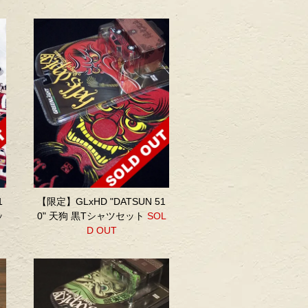
1
【限定】GLxHD "DATSUN 51
ッ
0" 天狗 黒Tシャツセット
SOL
D OUT