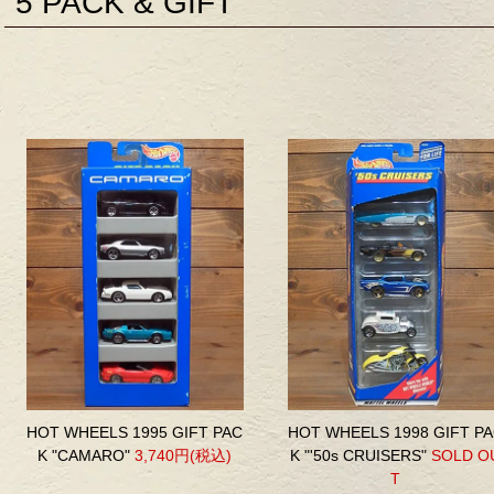
5 PACK & GIFT
HOT WHEELS 1995 GIFT PAC
HOT WHEELS 1998 GIFT P
K "CAMARO"
3,740円(税込)
K "'50s CRUISERS"
SOLD O
T