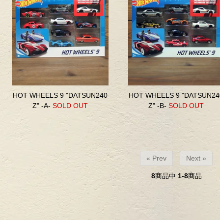
HOT WHEELS 9 "DATSUN240
HOT WHEELS 9 "DATSUN24
Z" -A-
SOLD OUT
Z" -B-
SOLD OUT
« Prev
Next »
8
商品中
1-8
商品