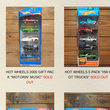
HOT WHEELS 2000 GIFT PAC
HOT WHEELS 5 PACK "HW 
K "MOTORIN' MUSIC"
SOLD
OT TRUCKS"
SOLD OUT
OUT