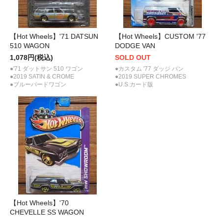
【Hot Wheels】'71 DATSUN
【Hot Wheels】CUSTOM '77
510 WAGON
DODGE VAN
1,078円(税込)
SOLD OUT
●'71 ダットサン 510 ワゴン
●カスタム '77 ダッジ バン
●2019 SATIN & CROME
●2019 SUPER CHROMES
●ブルーバードワゴン
●U.S.カード版
【Hot Wheels】'70
CHEVELLE SS WAGON