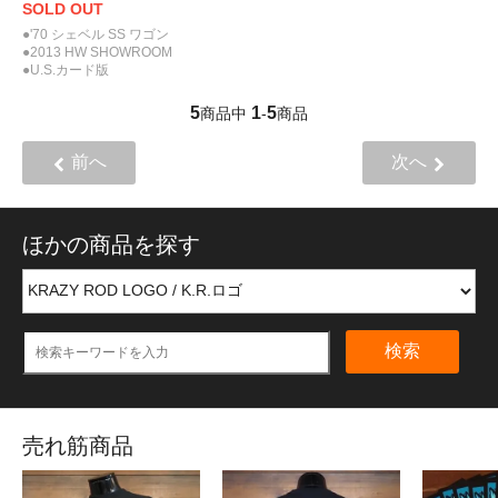
SOLD OUT
●'70 シェベル SS ワゴン
●2013 HW SHOWROOM
●U.S.カード版
5
1
5
商品中
-
商品
前へ
次へ
ほかの商品を探す
検索
売れ筋商品