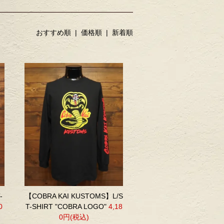
おすすめ順
| 価格順 |
新着順
-
【COBRA KAI KUSTOMS】L/S
0
T-SHIRT "COBRA LOGO"
4,18
0円(税込)