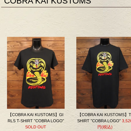
COBRA KAI KUSTOMS
【COBRA KAI KUSTOMS】GI
【COBRA KAI KUSTOMS】T
RLS T-SHIRT "COBRA LOGO"
SHIRT "COBRA LOGO"
3,52
SOLD OUT
円(税込)