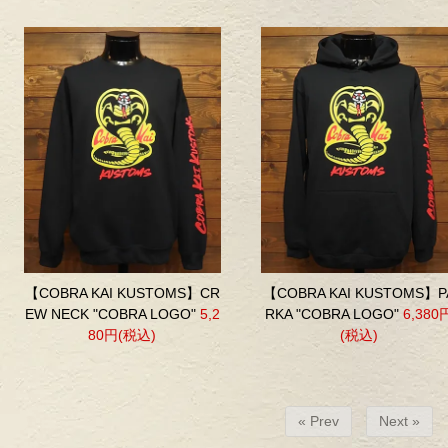
【COBRA KAI KUSTOMS】CR
【COBRA KAI KUSTOMS】P
EW NECK "COBRA LOGO"
5,2
RKA "COBRA LOGO"
6,380
80円(税込)
(税込)
« Prev
Next »