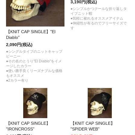
3,190円(税込)
●シンプルかつクールな折り返しタ
イプニット帽
●気軽に被れるオススメアイテム
●伸縮性が有るのでフリーサイズで
す
【KNIT CAP SINGLE】"El
Diablo"
2,090円(税込)
●シングルタイプのニットキャップ
ビーニー
●その名のとうり"El Diablo"をイメ
ージしたカラー
●使い勝手良くリーズナブルな価格
もオススメ
●2カラー有り
【KNIT CAP SINGLE】
【KNIT CAP SINGLE】
"IRONCROSS"
"SPIDER WEB"