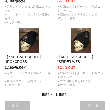
3,190円(税込)
SOLD OUT
●定番アイアンクロス刺繍ニットキ
●人気のスパイダーネット刺繍ニッ
ャップ
トキャップ
●ウエストコーストスタイル定番ア
●個性の出るおすすめアイテム
イテム
●2カラー有り
●2カラー有り
【KNIT CAP DOUBLE】
【KNIT CAP DOUBLE】
"IRONCROSS"
"SPIDER WEB"
3,190円(税込)
SOLD OUT
●定番アイアンクロス刺繍ニットキ
●人気のスパイダーネット刺繍ニッ
ャップ
トキャップ
●西海岸スタイル定番アイテム
●ダブル(折り返し)タイプ
●2カラー有り
●2カラー有り
8
1
8
商品中
-
商品
前へ
次へ