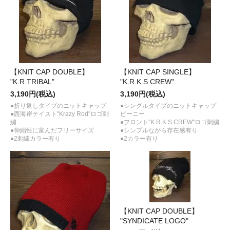
【KNIT CAP DOUBLE】
【KNIT CAP SINGLE】
"K.R.TRIBAL"
"K.R.K.S CREW"
3,190円(税込)
3,190円(税込)
●折り返しタイプのニットキャップ
●シングルタイプのニットキャップ
●西海岸テイスト"Krazy Rod"ロゴ刺
ビーニー
繍
●フロント"K.R.K.S CREW"ロゴ刺繍
●伸縮性に富んだフリーサイズ
●シンプルながら存在感有り
●2刺繍カラー有り
●2カラー有り
【KNIT CAP DOUBLE】
"SYNDICATE LOGO"