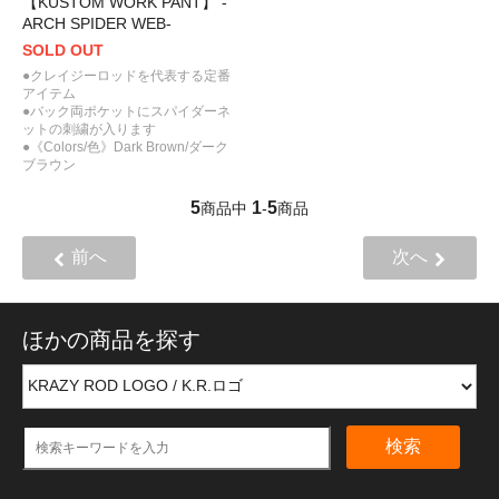
【KUSTOM WORK PANT】 -
ARCH SPIDER WEB-
SOLD OUT
●クレイジーロッドを代表する定番
アイテム
●バック両ポケットにスパイダーネ
ットの刺繍が入ります
●《Colors/色》Dark Brown/ダーク
ブラウン
5
1
5
商品中
-
商品
前へ
次へ
ほかの商品を探す
検索