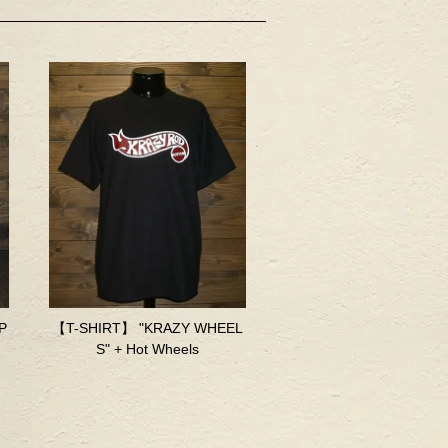
P
【T-SHIRT】 "KRAZY WHEEL
S" + Hot Wheels