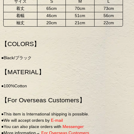
サイズ
S
M
L
着丈
65cm
70cm
73cm
着幅
46cm
51cm
56cm
袖丈
20cm
21cm
22cm
【COLORS】
●Black/ブラック
【MATERIAL】
●100%Cotton
【For Overseas Customers】
●This item is International shipping is possible.
●We will accept orders by
E-mail
●You can also place orders with
Messenger
●More information→
For Overseas Customers