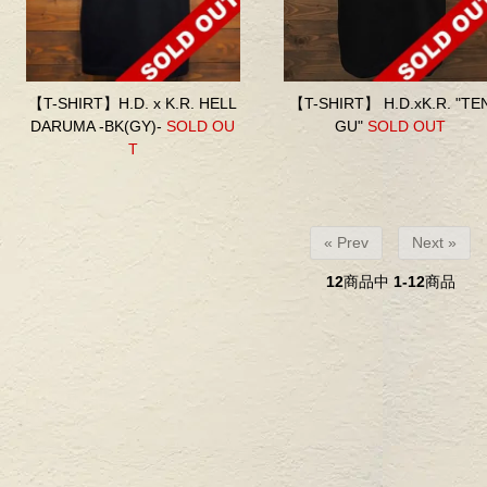
【T-SHIRT】H.D. x K.R. HELL
【T-SHIRT】 H.D.xK.R. "TE
DARUMA -BK(GY)-
SOLD OU
GU"
SOLD OUT
T
« Prev
Next »
12
商品中
1-12
商品