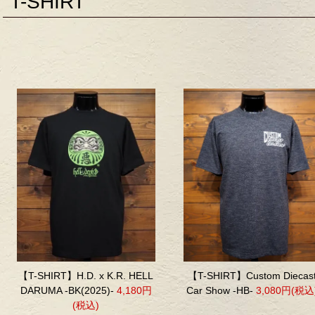
T-SHIRT
【T-SHIRT】H.D. x K.R. HELL
【T-SHIRT】Custom Diecas
DARUMA -BK(2025)-
4,180円
Car Show -HB-
3,080円(税込
(税込)