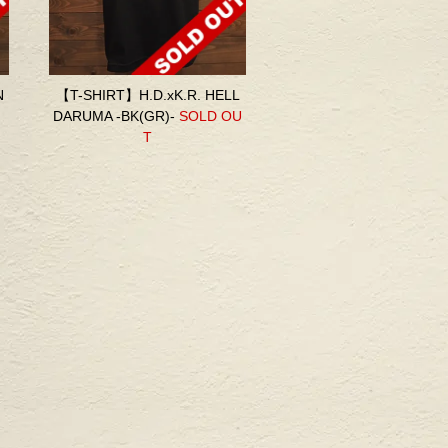
N
【T-SHIRT】H.D.xK.R. HELL
DARUMA -BK(GR)-
SOLD OU
T