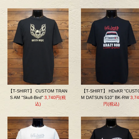
【T-SHIRT】 CUSTOM TRAN
【T-SHIRT】 HDxKR "CUST
S AM "Skull-Bird"
3,740円(税
M DATSUN 510" BK-RW
3,7
込)
円(税込)