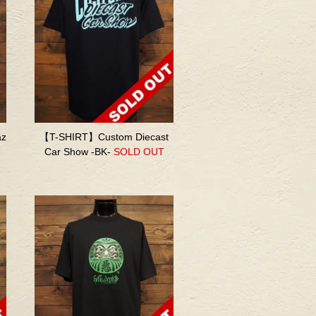
az
【T-SHIRT】Custom Diecast
Car Show -BK-
SOLD OUT