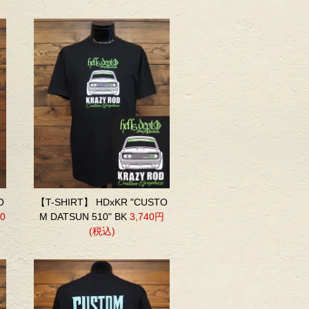
O
【T-SHIRT】 HDxKR "CUSTO
40
M DATSUN 510" BK
3,740円
(税込)