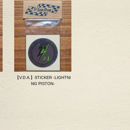
【V.D.A.】STICKER -LIGHTNI
NG PISTON-