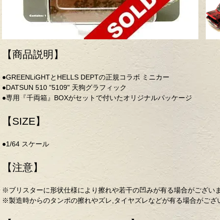
【商品説明】
●GREENLiGHTとHELLS DEPTの正規コラボ ミニカー
●DATSUN 510 "5109" 天狗グラフィック
●専用『千両箱』BOXがセットで付いたオリジナルパッケージ
【SIZE】
●1/64 スケール
【注意】
※ブリスターに形状仕様により擦れや若干の凹みが有る場合がござ
※製造時からのタンポの擦れやズレ,タイヤズレなどが有る場合がござ