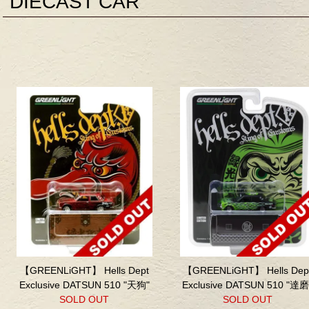
DIECAST CAR
【GREENLiGHT】 Hells Dept
【GREENLiGHT】 Hells Dep
Exclusive DATSUN 510 "天狗"
Exclusive DATSUN 510 "達磨
SOLD OUT
SOLD OUT