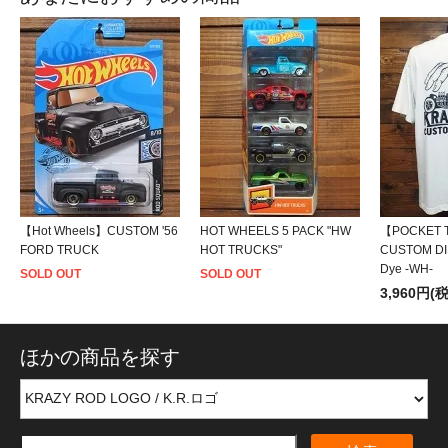
【Hot Wheels】CUSTOM '56
HOT WHEELS 5 PACK "HW
【POCKET 
FORD TRUCK
HOT TRUCKS"
CUSTOM DI
Dye -WH-
SOLD OUT
SOLD OUT
3,960円(
ほかの商品を探す