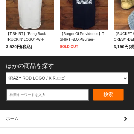
【T-SHIRT】"Bring Back
【Burger Of Providence】T-
【BUCKET H
TRUCKIN' LOGO" -WH-
SHIRT -B.O.P.Burger-
CREW" -DE
3,520円(税込)
3,190円(
SOLD OUT
ほかの商品を探す
検索
ホーム