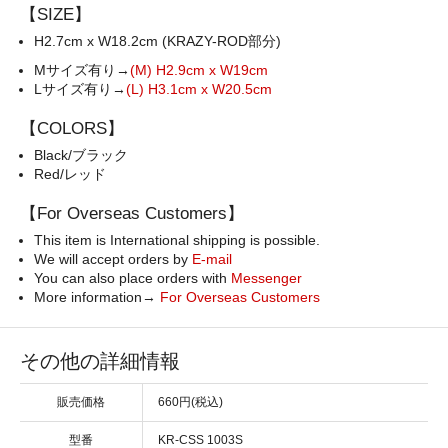
【SIZE】
H2.7cm x W18.2cm (KRAZY-ROD部分)
Mサイズ有り→
(M) H2.9cm x W19cm
Lサイズ有り→
(L) H3.1cm x W20.5cm
【COLORS】
Black/ブラック
Red/レッド
【For Overseas Customers】
This item is International shipping is possible.
We will accept orders by
E-mail
You can also place orders with
Messenger
More information→
For Overseas Customers
その他の詳細情報
販売価格
660円(税込)
型番
KR-CSS 1003S