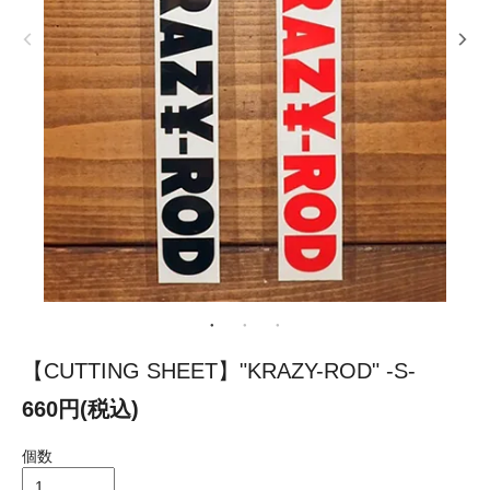
【CUTTING SHEET】"KRAZY-ROD" -S-
660円(税込)
個数